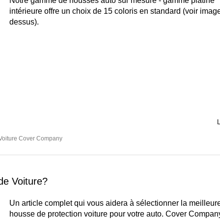
Notre gamme de housses auto sur mesure - gamme platine
intérieure offre un choix de 15 coloris en standard (voir image
dessus).
L
Voiture Cover Company
e Voiture?
Un article complet qui vous aidera à sélectionner la meilleur
housse de protection voiture pour votre auto. Cover Compan