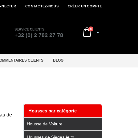
NNECTER
CONTACTEZ-NOUS
CRÉER UN COMPTE
articles
SERVICE CLIENTS:
0
Cart
r
+32 (0) 2 782 27 78
OMMENTAIRES CLIENTS
BLOG
Housses par catégorie
eau de
Housse de Voiture
Housses de Sièges Auto