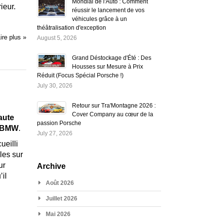
Mondial de l'Auto : Comment
ieur.
réussir le lancement de vos
véhicules grâce à un
théâtralisation d'exception
ire plus »
August 5, 2026
Grand Déstockage d'Été : Des
Housses sur Mesure à Prix
Réduit (Focus Spécial Porsche !)
July 30, 2026
Retour sur Tra'Montagne 2026 :
Cover Company au cœur de la
aute
passion Porsche
e BMW
.
July 27, 2026
ueilli
les sur
ur
Archive
il
Août 2026
Juillet 2026
Mai 2026