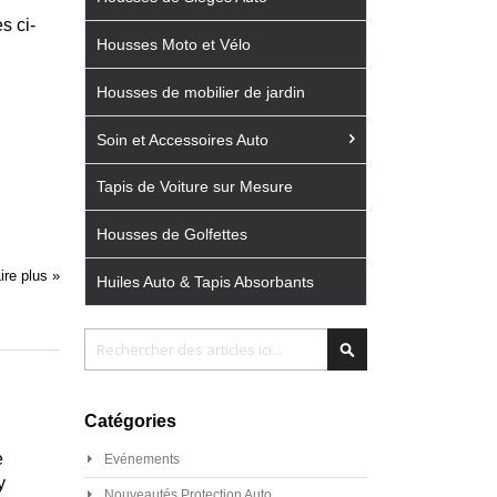
s ci-
Housses Moto et Vélo
Housses de mobilier de jardin
Soin et Accessoires Auto
Tapis de Voiture sur Mesure
Housses de Golfettes
ire plus »
Huiles Auto & Tapis Absorbants
Chercher
Chercher
Catégories
e
Evénements
y
Nouveautés Protection Auto