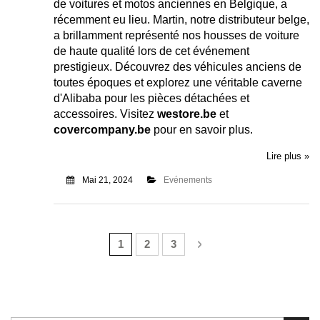
de voitures et motos anciennes en Belgique, a
récemment eu lieu. Martin, notre distributeur belge,
a brillamment représenté nos housses de voiture
de haute qualité lors de cet événement
prestigieux. Découvrez des véhicules anciens de
toutes époques et explorez une véritable caverne
d'Alibaba pour les pièces détachées et
accessoires. Visitez
westore.be
et
covercompany.be
pour en savoir plus.
Lire plus »
Mai 21, 2024
Evénements
Page
Vous lisez actuellement la page
Page
Page
Page
Suivant
1
2
3