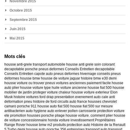
Novembre 2015
Octobre 2015
Septembre 2015
Juin 2015
Mai 2015
Mots clés
housse anti-grele
transport automobile
housse anti grele
soin colorant
decapotable
porsche
pneus deformes
Conseils Entretien decapotable
Conseils Entretien capote auto
pneus deformes hivernage
conseils pneus
deformes
housse bmw
housse de voiture jaguar
histoire bmw e30
demi
housse voiture
ou trouver pneus voitures anciennes
paiement facile housse
auto
plier housse voiture
type huile voiture ancienne
housse fiat 500
housse
mobilier de jardin
proteger voiture chaleur
housse voiture exterieur
Elon
Musk
histoire voitures ford
drap presentation evenement auto
cale anti
deformation pneu
histoire de ford
circuits auto france
housses chevrolet
camaro
porsche 911
housse auto fiat 500
housse fiat 500 sur mesure
antibacterien auto
hygiene auto
enlever pollen carrosserie
protection voiture
ete
promotion housses porsche
pliage housse voiture. comment plier housse
de voiture
concessionnaire honda
voiture investissement
Propriétaires
Range Rover
housse bmw m2
produits protection auto
Histoire de la Renault
5 Turbo
demi housse auto
porsche 356
entreprises transport auto
transport