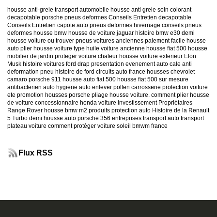
housse anti-grele
transport automobile
housse anti grele
soin colorant
decapotable
porsche
pneus deformes
Conseils Entretien decapotable
Conseils Entretien capote auto
pneus deformes hivernage
conseils pneus
deformes
housse bmw
housse de voiture jaguar
histoire bmw e30
demi
housse voiture
ou trouver pneus voitures anciennes
paiement facile housse
auto
plier housse voiture
type huile voiture ancienne
housse fiat 500
housse
mobilier de jardin
proteger voiture chaleur
housse voiture exterieur
Elon
Musk
histoire voitures ford
drap presentation evenement auto
cale anti
deformation pneu
histoire de ford
circuits auto france
housses chevrolet
camaro
porsche 911
housse auto fiat 500
housse fiat 500 sur mesure
antibacterien auto
hygiene auto
enlever pollen carrosserie
protection voiture
ete
promotion housses porsche
pliage housse voiture. comment plier housse
de voiture
concessionnaire honda
voiture investissement
Propriétaires
Range Rover
housse bmw m2
produits protection auto
Histoire de la Renault
5 Turbo
demi housse auto
porsche 356
entreprises transport auto
transport
plateau voiture
comment protéger voiture soleil
bmwm france
Flux RSS