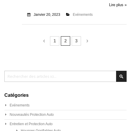
Lire plus »
Janvier 20, 2023
Evénements
Page
Page
Précédent
Page
Vous lisez actuellement la page
Page
Page
Suivant
1
2
3
Chercher
Cher
Catégories
Evénements
Nouveautés Protection Auto
Entretien et Protection Auto
Housses Gonflables Auto