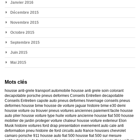
Janvier 2016
Décembre 2015
Novembre 2015
Octobre 2015
Septembre 2015
Juin 2015
Mai 2015
Mots clés
housse anti-grele
transport automobile
housse anti grele
soin colorant
decapotable
porsche
pneus deformes
Conseils Entretien decapotable
Conseils Entretien capote auto
pneus deformes hivernage
conseils pneus
deformes
housse bmw
housse de voiture jaguar
histoire bmw e30
demi
housse voiture
ou trouver pneus voitures anciennes
paiement facile housse
auto
plier housse voiture
type huile voiture ancienne
housse fiat 500
housse
mobilier de jardin
proteger voiture chaleur
housse voiture exterieur
Elon
Musk
histoire voitures ford
drap presentation evenement auto
cale anti
deformation pneu
histoire de ford
circuits auto france
housses chevrolet
camaro
porsche 911
housse auto fiat 500
housse fiat 500 sur mesure