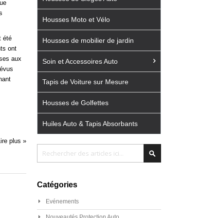
que
s
Housses Moto et Vélo
 été
Housses de mobilier de jardin
nts ont
uses aux
Soin et Accessoires Auto
révus
nant
Tapis de Voiture sur Mesure
Housses de Golfettes
Huiles Auto & Tapis Absorbants
ire plus »
Chercher
Chercher
Catégories
Evénements
Nouveautés Protection Auto