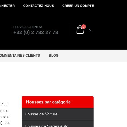
NNECTER
CONTACTEZ-NOUS
CRÉER UN COMPTE
articles
SERVICE CLIENTS:
0
Cart
r
+32 (0) 2 782 27 78
OMMENTAIRES CLIENTS
BLOG
n
Housses par catégorie
était
gieux
Housse de Voiture
s s'est
n). Les
Housses de Sièges Auto