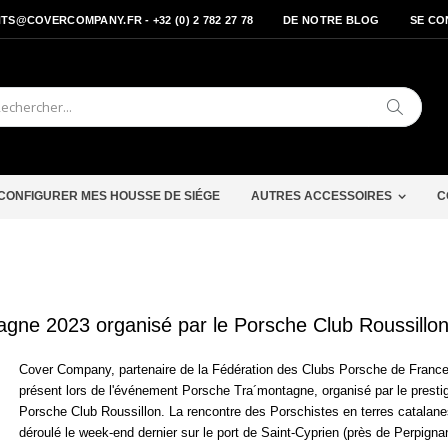
S@COVERCOMPANY.FR - +32 (0) 2 782 27 78
DE NOTRE BLOG
SE CO
Cherche
CONFIGURER MES HOUSSE DE SIÉGE
AUTRES ACCESSOIRES
C
ne 2023 organisé par le Porsche Club Roussillo
Cover Company, partenaire de la Fédération des Clubs Porsche de France 
présent lors de l'événement Porsche Tra´montagne, organisé par le presti
Porsche Club Roussillon. La rencontre des Porschistes en terres catalane
déroulé le week-end dernier sur le port de Saint-Cyprien (près de Perpigna