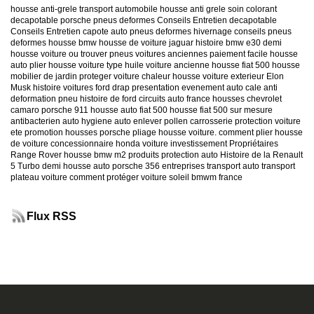
housse anti-grele
transport automobile
housse anti grele
soin colorant
decapotable
porsche
pneus deformes
Conseils Entretien decapotable
Conseils Entretien capote auto
pneus deformes hivernage
conseils pneus
deformes
housse bmw
housse de voiture jaguar
histoire bmw e30
demi
housse voiture
ou trouver pneus voitures anciennes
paiement facile housse
auto
plier housse voiture
type huile voiture ancienne
housse fiat 500
housse
mobilier de jardin
proteger voiture chaleur
housse voiture exterieur
Elon
Musk
histoire voitures ford
drap presentation evenement auto
cale anti
deformation pneu
histoire de ford
circuits auto france
housses chevrolet
camaro
porsche 911
housse auto fiat 500
housse fiat 500 sur mesure
antibacterien auto
hygiene auto
enlever pollen carrosserie
protection voiture
ete
promotion housses porsche
pliage housse voiture. comment plier housse
de voiture
concessionnaire honda
voiture investissement
Propriétaires
Range Rover
housse bmw m2
produits protection auto
Histoire de la Renault
5 Turbo
demi housse auto
porsche 356
entreprises transport auto
transport
plateau voiture
comment protéger voiture soleil
bmwm france
Flux RSS