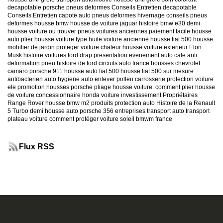
decapotable
porsche
pneus deformes
Conseils Entretien decapotable
Conseils Entretien capote auto
pneus deformes hivernage
conseils pneus
deformes
housse bmw
housse de voiture jaguar
histoire bmw e30
demi
housse voiture
ou trouver pneus voitures anciennes
paiement facile housse
auto
plier housse voiture
type huile voiture ancienne
housse fiat 500
housse
mobilier de jardin
proteger voiture chaleur
housse voiture exterieur
Elon
Musk
histoire voitures ford
drap presentation evenement auto
cale anti
deformation pneu
histoire de ford
circuits auto france
housses chevrolet
camaro
porsche 911
housse auto fiat 500
housse fiat 500 sur mesure
antibacterien auto
hygiene auto
enlever pollen carrosserie
protection voiture
ete
promotion housses porsche
pliage housse voiture. comment plier housse
de voiture
concessionnaire honda
voiture investissement
Propriétaires
Range Rover
housse bmw m2
produits protection auto
Histoire de la Renault
5 Turbo
demi housse auto
porsche 356
entreprises transport auto
transport
plateau voiture
comment protéger voiture soleil
bmwm france
Flux RSS