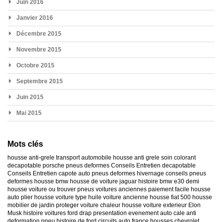
Juin 2016
Janvier 2016
Décembre 2015
Novembre 2015
Octobre 2015
Septembre 2015
Juin 2015
Mai 2015
Mots clés
housse anti-grele
transport automobile
housse anti grele
soin colorant
decapotable
porsche
pneus deformes
Conseils Entretien decapotable
Conseils Entretien capote auto
pneus deformes hivernage
conseils pneus
deformes
housse bmw
housse de voiture jaguar
histoire bmw e30
demi
housse voiture
ou trouver pneus voitures anciennes
paiement facile housse
auto
plier housse voiture
type huile voiture ancienne
housse fiat 500
housse
mobilier de jardin
proteger voiture chaleur
housse voiture exterieur
Elon
Musk
histoire voitures ford
drap presentation evenement auto
cale anti
deformation pneu
histoire de ford
circuits auto france
housses chevrolet