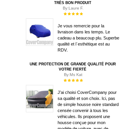
TRÈS BON PRODUIT
By:
Laure F.
Évaluation :
100%
Je vous remercie pour la
livraison dans les temps. Le
cadeau a beaucoup plu. Superbe
qualité et l´esthétique est au
RDV.
UNE PROTECTION DE GRANDE QUALITÉ POUR
VOTRE FIERTÉ
By:
Ms Kat
Évaluation :
100%
J’ai choisi CoverCompany pour
sa qualité et son choix. Ici, pas
de simple housse noire standard
censée convenir à tous les
véhicules. Ils proposent une
housse conçue pour mon
modèle de voiture, avec de