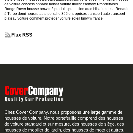
de voiture
concessionnaire honda
voiture investissement
Propriétaires
Range Rover
housse bmw m2
produits protection auto
Histoire de la Renault
5 Turbo
demi housse auto
porsche 356
entreprises transport auto
transport
plateau voiture
comment protéger voiture soleil
bmwm france
Flux RSS
Chez Cover Company, nous proposons une large gamme de
housses de voiture. Notre portefeuille comprend des housses
de voiture standard et sur mesure, des housses de siège, des
housses de mobilier de jardin, des housses de moto et autres.