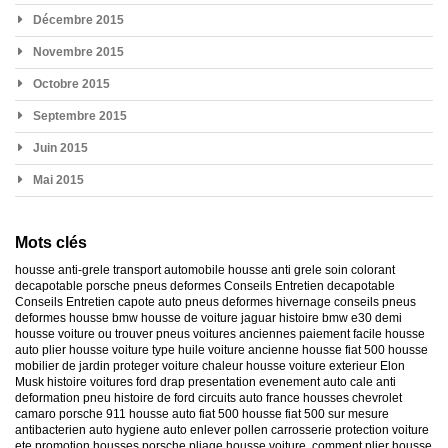
Décembre 2015
Novembre 2015
Octobre 2015
Septembre 2015
Juin 2015
Mai 2015
Mots clés
housse anti-grele
transport automobile
housse anti grele
soin colorant
decapotable
porsche
pneus deformes
Conseils Entretien decapotable
Conseils Entretien capote auto
pneus deformes hivernage
conseils pneus
deformes
housse bmw
housse de voiture jaguar
histoire bmw e30
demi
housse voiture
ou trouver pneus voitures anciennes
paiement facile housse
auto
plier housse voiture
type huile voiture ancienne
housse fiat 500
housse
mobilier de jardin
proteger voiture chaleur
housse voiture exterieur
Elon
Musk
histoire voitures ford
drap presentation evenement auto
cale anti
deformation pneu
histoire de ford
circuits auto france
housses chevrolet
camaro
porsche 911
housse auto fiat 500
housse fiat 500 sur mesure
antibacterien auto
hygiene auto
enlever pollen carrosserie
protection voiture
ete
promotion housses porsche
pliage housse voiture. comment plier housse