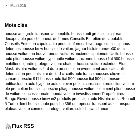
Mai 2015
Mots clés
housse anti-grele
transport automobile
housse anti grele
soin colorant
decapotable
porsche
pneus deformes
Conseils Entretien decapotable
Conseils Entretien capote auto
pneus deformes hivernage
conseils pneus
deformes
housse bmw
housse de voiture jaguar
histoire bmw e30
demi
housse voiture
ou trouver pneus voitures anciennes
paiement facile housse
auto
plier housse voiture
type huile voiture ancienne
housse fiat 500
housse
mobilier de jardin
proteger voiture chaleur
housse voiture exterieur
Elon
Musk
histoire voitures ford
drap presentation evenement auto
cale anti
deformation pneu
histoire de ford
circuits auto france
housses chevrolet
camaro
porsche 911
housse auto fiat 500
housse fiat 500 sur mesure
antibacterien auto
hygiene auto
enlever pollen carrosserie
protection voiture
ete
promotion housses porsche
pliage housse voiture. comment plier housse
de voiture
concessionnaire honda
voiture investissement
Propriétaires
Range Rover
housse bmw m2
produits protection auto
Histoire de la Renault
5 Turbo
demi housse auto
porsche 356
entreprises transport auto
transport
plateau voiture
comment protéger voiture soleil
bmwm france
Flux RSS