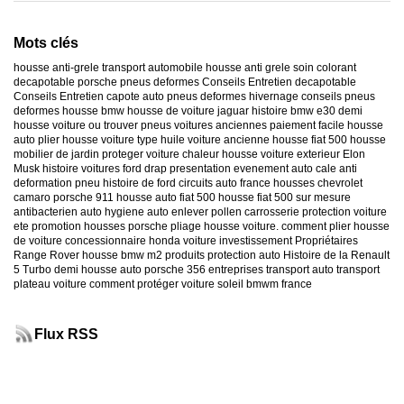
Mots clés
housse anti-grele
transport automobile
housse anti grele
soin colorant
decapotable
porsche
pneus deformes
Conseils Entretien decapotable
Conseils Entretien capote auto
pneus deformes hivernage
conseils pneus
deformes
housse bmw
housse de voiture jaguar
histoire bmw e30
demi
housse voiture
ou trouver pneus voitures anciennes
paiement facile housse
auto
plier housse voiture
type huile voiture ancienne
housse fiat 500
housse
mobilier de jardin
proteger voiture chaleur
housse voiture exterieur
Elon
Musk
histoire voitures ford
drap presentation evenement auto
cale anti
deformation pneu
histoire de ford
circuits auto france
housses chevrolet
camaro
porsche 911
housse auto fiat 500
housse fiat 500 sur mesure
antibacterien auto
hygiene auto
enlever pollen carrosserie
protection voiture
ete
promotion housses porsche
pliage housse voiture. comment plier housse
de voiture
concessionnaire honda
voiture investissement
Propriétaires
Range Rover
housse bmw m2
produits protection auto
Histoire de la Renault
5 Turbo
demi housse auto
porsche 356
entreprises transport auto
transport
plateau voiture
comment protéger voiture soleil
bmwm france
Flux RSS