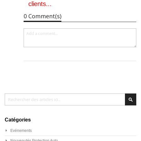
clients...
0 Comment(s)
Chercher
Cher
Catégories
Evénements
Nouveautés Protection Auto