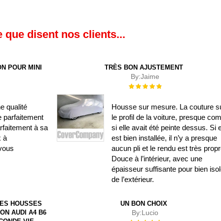
 que disent nos clients...
N POUR MINI
TRÈS BON AJUSTEMENT
By:
Jaime
Évaluation :
100%
e qualité
Housse sur mesure. La couture su
e parfaitement
le profil de la voiture, presque c
rfaitement à sa
si elle avait été peinte dessus. Si e
x à
est bien installée, il n’y a presque
vous
aucun pli et le rendu est très propr
Douce à l’intérieur, avec une
épaisseur suffisante pour bien isol
de l’extérieur.
DES HOUSSES
UN BON CHOIX
ON AUDI A4 B6
By:
Lucio