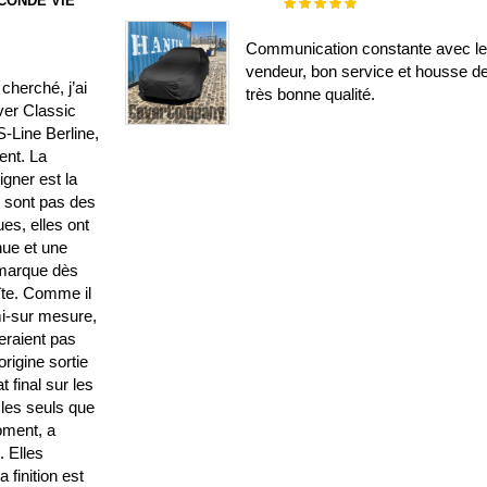
ECONDE VIE
Évaluation :
100%
Communication constante avec l
vendeur, bon service et housse d
cherché, j’ai
très bonne qualité.
ver Classic
-Line Berline,
lent. La
gner est la
e sont pas des
es, elles ont
nue et une
emarque dès
oîte. Comme il
i-sur mesure,
seraient pas
rigine sortie
t final sur les
 les seuls que
moment, a
 Elles
a finition est