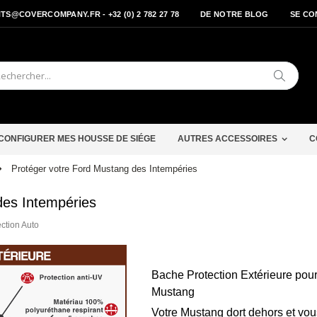
S@COVERCOMPANY.FR - +32 (0) 2 782 27 78
DE NOTRE BLOG
SE CO
Cherche
CONFIGURER MES HOUSSE DE SIÉGE
AUTRES ACCESSOIRES
C
Protéger votre Ford Mustang des Intempéries
des Intempéries
ection Auto
Bache Protection Extérieure pou
Mustang
Votre Mustang dort dehors et vou