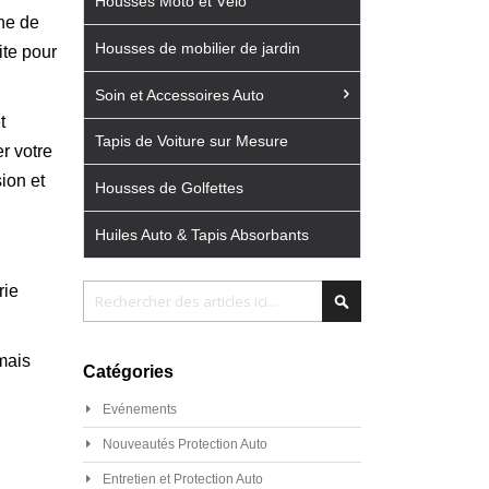
Housses Moto et Vélo
he de
Housses de mobilier de jardin
ite pour
Soin et Accessoires Auto
t
Tapis de Voiture sur Mesure
r votre
sion et
Housses de Golfettes
Huiles Auto & Tapis Absorbants
Chercher
rie
Chercher
 mais
Catégories
Evénements
Nouveautés Protection Auto
Entretien et Protection Auto