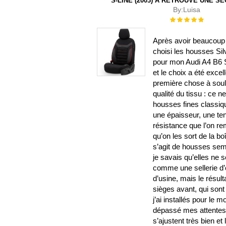
S-LINE (2003) A RETROUVÉ UNE S
By:
Luisa
Évaluation :
100%
Après avoir beaucoup 
choisi les housses Sil
pour mon Audi A4 B6 S
et le choix a été excel
première chose à souli
qualité du tissu : ce n
housses fines classiqu
une épaisseur, une te
résistance que l’on r
qu’on les sort de la b
s’agit de housses sem
je savais qu’elles ne 
comme une sellerie d’o
d’usine, mais le résulta
sièges avant, qui sont
j’ai installés pour le 
dépassé mes attentes.
s’ajustent très bien et l