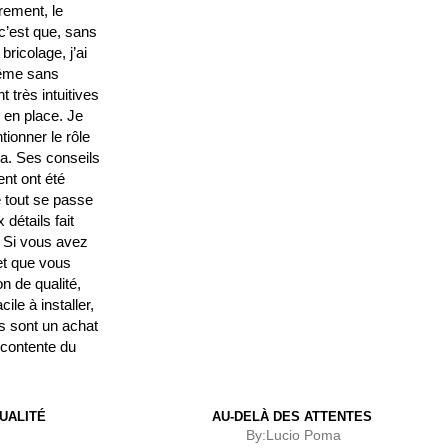
rement, le
c’est que, sans
ricolage, j’ai
même sans
t très intuitives
n en place. Je
ionner le rôle
la. Ses conseils
t ont été
 tout se passe
 détails fait
. Si vous avez
et que vous
n de qualité,
cile à installer,
s sont un achat
s contente du
UALITÉ
AU-DELÀ DES ATTENTES
By:
Lucio Poma