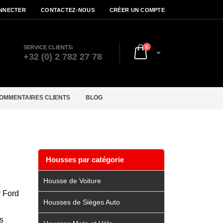
NNECTER
CONTACTEZ-NOUS
CRÉER UN COMPTE
articles
SERVICE CLIENTS:
0
Cart
r
+32 (0) 2 782 27 78
OMMENTAIRES CLIENTS
BLOG
Housses par catégorie
Housse de Voiture
r Ford
Housses de Sièges Auto
s