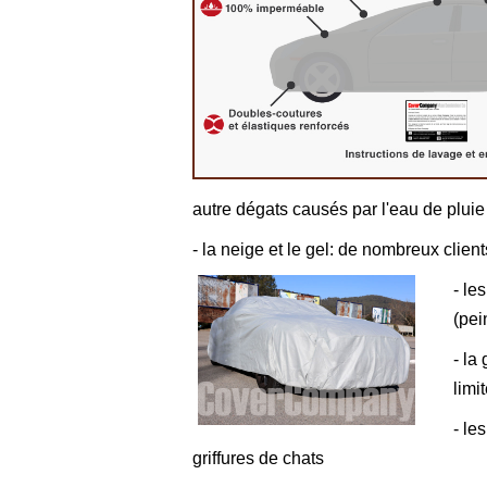
autre dégats causés par l'eau de pluie
- la neige et le gel: de nombreux clien
- le
(pei
- la
limi
- le
griffures de chats