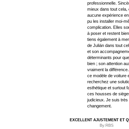
professionnelle. Sincè
mieux dans tout cela, 
aucune expérience en b
pu les installer moi-
complication. Elles son
à poser et restent bie
tiens également à ment
de Julián dans tout ce
et son accompagnemen
déterminants pour que
bien ; son attention aux
vraiment la différence
ce modèle de voiture 
recherchez une solutio
esthétique et surtout fa
ces housses de siège
judicieux. Je suis trè
changement.
EXCELLENT AJUSTEMENT ET Q
By:
RBS