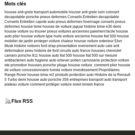
Mots clés
housse anti-grele
transport automobile
housse anti grele
soin colorant
decapotable
porsche
pneus deformes
Conseils Entretien decapotable
Conseils Entretien capote auto
pneus deformes hivernage
conseils pneus
deformes
housse bmw
housse de voiture jaguar
histoire bmw e30
demi
housse voiture
ou trouver pneus voitures anciennes
paiement facile housse
auto
plier housse voiture
type huile voiture ancienne
housse fiat 500
housse
mobilier de jardin
proteger voiture chaleur
housse voiture exterieur
Elon
Musk
histoire voitures ford
drap presentation evenement auto
cale anti
deformation pneu
histoire de ford
circuits auto france
housses chevrolet
camaro
porsche 911
housse auto fiat 500
housse fiat 500 sur mesure
antibacterien auto
hygiene auto
enlever pollen carrosserie
protection voiture
ete
promotion housses porsche
pliage housse voiture. comment plier housse
de voiture
concessionnaire honda
voiture investissement
Propriétaires
Range Rover
housse bmw m2
produits protection auto
Histoire de la Renault
5 Turbo
demi housse auto
porsche 356
entreprises transport auto
transport
plateau voiture
comment protéger voiture soleil
bmwm france
Flux RSS