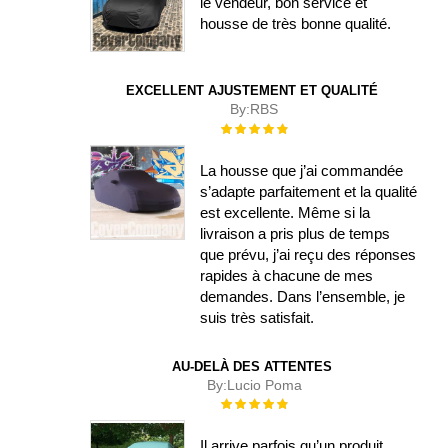
le vendeur, bon service et
housse de très bonne qualité.
EXCELLENT AJUSTEMENT ET QUALITÉ
By:
RBS
Évaluation :
100%
La housse que j’ai commandée
s’adapte parfaitement et la qualité
est excellente. Même si la
livraison a pris plus de temps
que prévu, j’ai reçu des réponses
rapides à chacune de mes
demandes. Dans l’ensemble, je
suis très satisfait.
AU-DELÀ DES ATTENTES
By:
Lucio Poma
Évaluation :
100%
Il arrive parfois qu’un produit