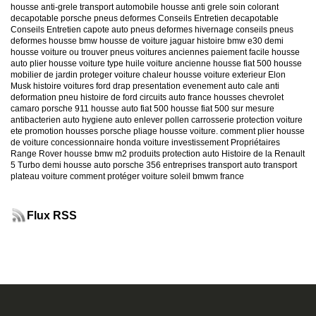
housse anti-grele
transport automobile
housse anti grele
soin colorant
decapotable
porsche
pneus deformes
Conseils Entretien decapotable
Conseils Entretien capote auto
pneus deformes hivernage
conseils pneus
deformes
housse bmw
housse de voiture jaguar
histoire bmw e30
demi
housse voiture
ou trouver pneus voitures anciennes
paiement facile housse
auto
plier housse voiture
type huile voiture ancienne
housse fiat 500
housse
mobilier de jardin
proteger voiture chaleur
housse voiture exterieur
Elon
Musk
histoire voitures ford
drap presentation evenement auto
cale anti
deformation pneu
histoire de ford
circuits auto france
housses chevrolet
camaro
porsche 911
housse auto fiat 500
housse fiat 500 sur mesure
antibacterien auto
hygiene auto
enlever pollen carrosserie
protection voiture
ete
promotion housses porsche
pliage housse voiture. comment plier housse
de voiture
concessionnaire honda
voiture investissement
Propriétaires
Range Rover
housse bmw m2
produits protection auto
Histoire de la Renault
5 Turbo
demi housse auto
porsche 356
entreprises transport auto
transport
plateau voiture
comment protéger voiture soleil
bmwm france
Flux RSS