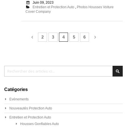
Juin 09, 2023
Entretien et Protection Auto
,
Photos Housses Voiture
Cover Company
Page
Page
Précédent
Page
Page
Vous lisez actuellement la page
Page
Page
Page
Suivant
2
3
4
5
6
Chercher
Cher
Catégories
Evénements
Nouveautés Protection Auto
Entretien et Protection Auto
Housses Gonflables Auto