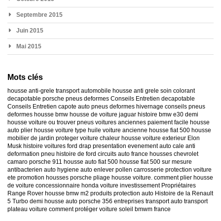
Septembre 2015
Juin 2015
Mai 2015
Mots clés
housse anti-grele
transport automobile
housse anti grele
soin colorant
decapotable
porsche
pneus deformes
Conseils Entretien decapotable
Conseils Entretien capote auto
pneus deformes hivernage
conseils pneus
deformes
housse bmw
housse de voiture jaguar
histoire bmw e30
demi
housse voiture
ou trouver pneus voitures anciennes
paiement facile housse
auto
plier housse voiture
type huile voiture ancienne
housse fiat 500
housse
mobilier de jardin
proteger voiture chaleur
housse voiture exterieur
Elon
Musk
histoire voitures ford
drap presentation evenement auto
cale anti
deformation pneu
histoire de ford
circuits auto france
housses chevrolet
camaro
porsche 911
housse auto fiat 500
housse fiat 500 sur mesure
antibacterien auto
hygiene auto
enlever pollen carrosserie
protection voiture
ete
promotion housses porsche
pliage housse voiture. comment plier housse
de voiture
concessionnaire honda
voiture investissement
Propriétaires
Range Rover
housse bmw m2
produits protection auto
Histoire de la Renault
5 Turbo
demi housse auto
porsche 356
entreprises transport auto
transport
plateau voiture
comment protéger voiture soleil
bmwm france