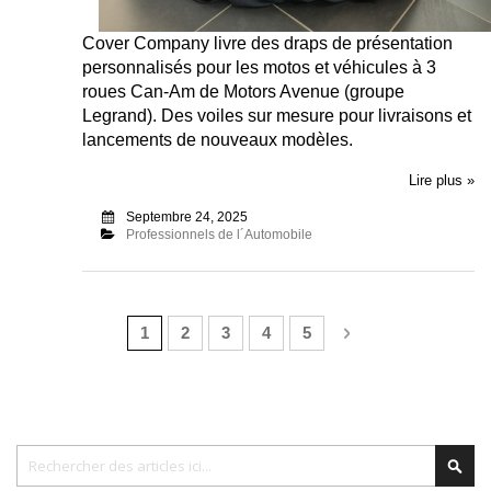
Cover Company livre des draps de présentation
personnalisés pour les motos et véhicules à 3
roues Can-Am de Motors Avenue (groupe
Legrand). Des voiles sur mesure pour livraisons et
lancements de nouveaux modèles.
Lire plus »
Septembre 24, 2025
Professionnels de l´Automobile
Page
Vous lisez actuellement la page
Page
Page
Page
Page
Page
Suivant
1
2
3
4
5
Chercher
Cher