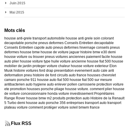
Juin 2015
Mai 2015
Mots clés
housse anti-grele
transport automobile
housse anti grele
soin colorant
decapotable
porsche
pneus deformes
Conseils Entretien decapotable
Conseils Entretien capote auto
pneus deformes hivernage
conseils pneus
deformes
housse bmw
housse de voiture jaguar
histoire bmw e30
demi
housse voiture
ou trouver pneus voitures anciennes
paiement facile housse
auto
plier housse voiture
type huile voiture ancienne
housse fiat 500
housse
mobilier de jardin
proteger voiture chaleur
housse voiture exterieur
Elon
Musk
histoire voitures ford
drap presentation evenement auto
cale anti
deformation pneu
histoire de ford
circuits auto france
housses chevrolet
camaro
porsche 911
housse auto fiat 500
housse fiat 500 sur mesure
antibacterien auto
hygiene auto
enlever pollen carrosserie
protection voiture
ete
promotion housses porsche
pliage housse voiture. comment plier housse
de voiture
concessionnaire honda
voiture investissement
Propriétaires
Range Rover
housse bmw m2
produits protection auto
Histoire de la Renault
5 Turbo
demi housse auto
porsche 356
entreprises transport auto
transport
plateau voiture
comment protéger voiture soleil
bmwm france
Flux RSS