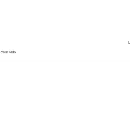
L
ection Auto