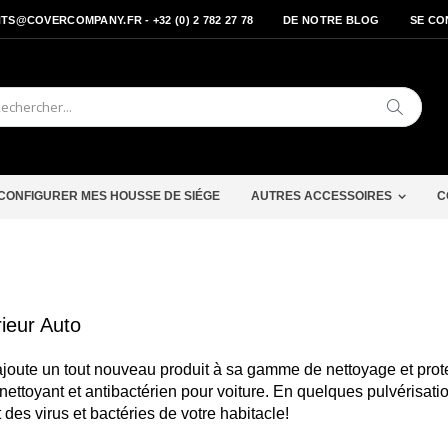
S@COVERCOMPANY.FR - +32 (0) 2 782 27 78
DE NOTRE BLOG
SE CO
Cherche
CONFIGURER MES HOUSSE DE SIÉGE
AUTRES ACCESSOIRES
C
rieur Auto
oute un tout nouveau produit à sa gamme de nettoyage et prot
nettoyant et antibactérien pour voiture. En quelques pulvérisati
t des virus et bactéries de votre habitacle!