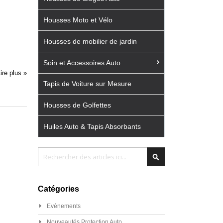
Housses Moto et Vélo
Housses de mobilier de jardin
Soin et Accessoires Auto
ire plus »
Tapis de Voiture sur Mesure
Housses de Golfettes
Huiles Auto & Tapis Absorbants
Chercher
Chercher
Catégories
Evénements
Nouveautés Protection Auto