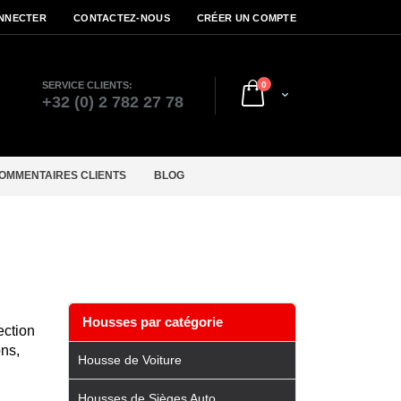
NNECTER
CONTACTEZ-NOUS
CRÉER UN COMPTE
articles
SERVICE CLIENTS:
0
Cart
r
+32 (0) 2 782 27 78
OMMENTAIRES CLIENTS
BLOG
Housses par catégorie
ection
ons,
Housse de Voiture
Housses de Sièges Auto