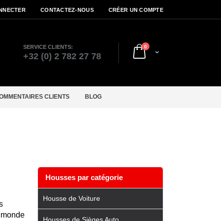
NNECTER
CONTACTEZ-NOUS
CRÉER UN COMPTE
articles
SERVICE CLIENTS:
0
Cart
r
+32 (0) 2 782 27 78
OMMENTAIRES CLIENTS
BLOG
Housses par catégorie
Housse de Voiture
s
le monde
Housses de Sièges Auto