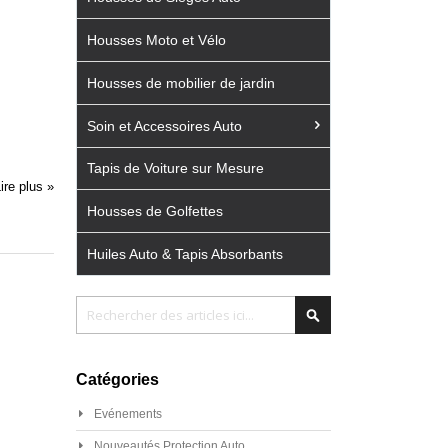
Housses Moto et Vélo
Housses de mobilier de jardin
Soin et Accessoires Auto
Tapis de Voiture sur Mesure
ire plus »
Housses de Golfettes
Huiles Auto & Tapis Absorbants
Chercher
Chercher
Catégories
Evénements
Nouveautés Protection Auto