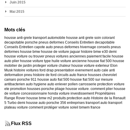
Juin 2015
Mai 2015
Mots clés
housse anti-grele
transport automobile
housse anti grele
soin colorant
decapotable
porsche
pneus deformes
Conseils Entretien decapotable
Conseils Entretien capote auto
pneus deformes hivernage
conseils pneus
deformes
housse bmw
housse de voiture jaguar
histoire bmw e30
demi
housse voiture
ou trouver pneus voitures anciennes
paiement facile housse
auto
plier housse voiture
type huile voiture ancienne
housse fiat 500
housse
mobilier de jardin
proteger voiture chaleur
housse voiture exterieur
Elon
Musk
histoire voitures ford
drap presentation evenement auto
cale anti
deformation pneu
histoire de ford
circuits auto france
housses chevrolet
camaro
porsche 911
housse auto fiat 500
housse fiat 500 sur mesure
antibacterien auto
hygiene auto
enlever pollen carrosserie
protection voiture
ete
promotion housses porsche
pliage housse voiture. comment plier housse
de voiture
concessionnaire honda
voiture investissement
Propriétaires
Range Rover
housse bmw m2
produits protection auto
Histoire de la Renault
5 Turbo
demi housse auto
porsche 356
entreprises transport auto
transport
plateau voiture
comment protéger voiture soleil
bmwm france
Flux RSS