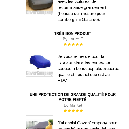
avec les voitures. Je
recommande grandement
(housse sur mesure pour
Lamborghini Gallardo).
TRÈS BON PRODUIT
By:
Laure F.
Évaluation :
100%
Je vous remercie pour la
livraison dans les temps. Le
cadeau a beaucoup plu. Superbe
qualité et l´esthétique est au
RDV.
UNE PROTECTION DE GRANDE QUALITÉ POUR
VOTRE FIERTÉ
By:
Ms Kat
Évaluation :
100%
J’ai choisi CoverCompany pour
sa qualité et son choix. Ici, pas