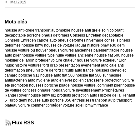
Mai 2015
Mots clés
housse anti-grele
transport automobile
housse anti grele
soin colorant
decapotable
porsche
pneus deformes
Conseils Entretien decapotable
Conseils Entretien capote auto
pneus deformes hivernage
conseils pneus
deformes
housse bmw
housse de voiture jaguar
histoire bmw e30
demi
housse voiture
ou trouver pneus voitures anciennes
paiement facile housse
auto
plier housse voiture
type huile voiture ancienne
housse fiat 500
housse
mobilier de jardin
proteger voiture chaleur
housse voiture exterieur
Elon
Musk
histoire voitures ford
drap presentation evenement auto
cale anti
deformation pneu
histoire de ford
circuits auto france
housses chevrolet
camaro
porsche 911
housse auto fiat 500
housse fiat 500 sur mesure
antibacterien auto
hygiene auto
enlever pollen carrosserie
protection voiture
ete
promotion housses porsche
pliage housse voiture. comment plier housse
de voiture
concessionnaire honda
voiture investissement
Propriétaires
Range Rover
housse bmw m2
produits protection auto
Histoire de la Renault
5 Turbo
demi housse auto
porsche 356
entreprises transport auto
transport
plateau voiture
comment protéger voiture soleil
bmwm france
Flux RSS