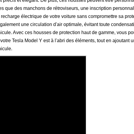
t précis et élégant. De plus, ces housses peuvent être personn
es que des manchons de rétroviseurs, une inscription personnal
a recharge électrique de votre voiture sans compromettre sa prot
également une circulation d'air optimale, évitant toute condensat
véhicule. Avec ces housses de protection haut de gamme, vous p
e votre Tesla Model Y est à l'abri des éléments, tout en ajoutant 
icule.