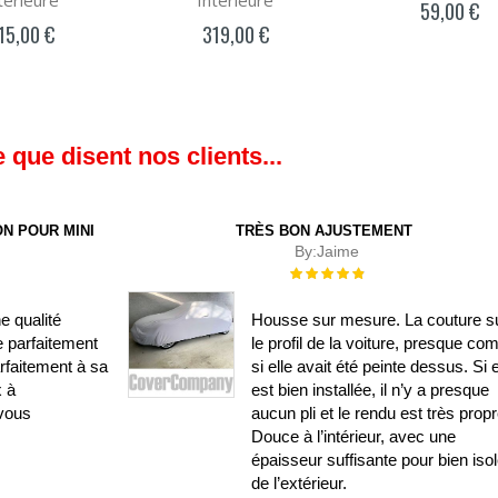
térieure
Intérieure
59,00 €
15,00 €
319,00 €
 que disent nos clients...
N POUR MINI
TRÈS BON AJUSTEMENT
By:
Jaime
Évaluation :
100%
e qualité
Housse sur mesure. La couture su
e parfaitement
le profil de la voiture, presque c
rfaitement à sa
si elle avait été peinte dessus. Si e
x à
est bien installée, il n’y a presque
vous
aucun pli et le rendu est très propr
Douce à l’intérieur, avec une
épaisseur suffisante pour bien isol
de l’extérieur.