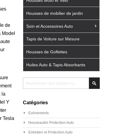
Housses Moto et Vélo
ses
Housses de mobilier de jardin
le de
Soin et Accessoires Auto
a Model
Tapis de Voiture sur Mesure
haute
sur
Housses de Golfettes
Huiles Auto & Tapis Absorbants
sure
Chercher
Chercher
cement
 la
del Y
Catégories
ter
Evénements
r Tesla
Nouveautés Protection Auto
Entretien et Protection Auto