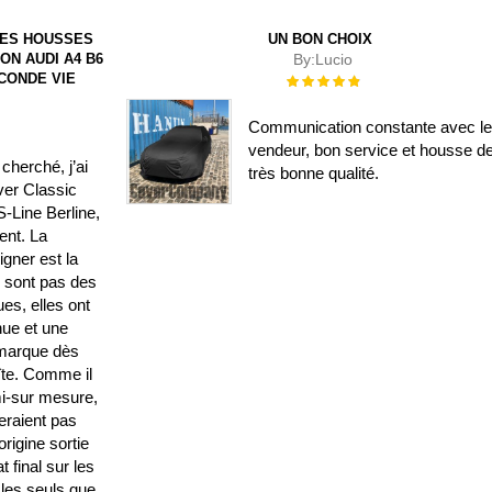
DES HOUSSES
UN BON CHOIX
ON AUDI A4 B6
By:
Lucio
ECONDE VIE
Évaluation :
100%
Communication constante avec l
vendeur, bon service et housse d
cherché, j’ai
très bonne qualité.
ver Classic
-Line Berline,
lent. La
gner est la
e sont pas des
es, elles ont
nue et une
emarque dès
oîte. Comme il
i-sur mesure,
seraient pas
rigine sortie
t final sur les
 les seuls que