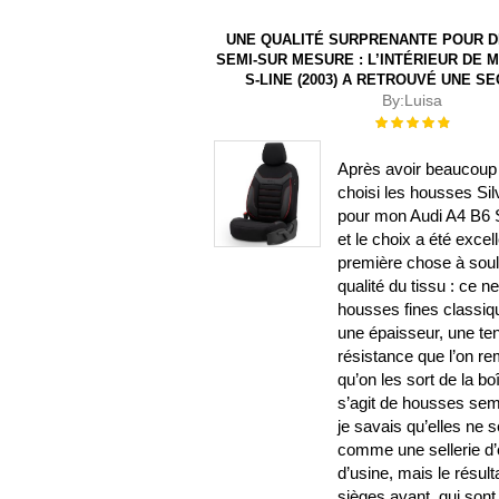
UNE QUALITÉ SURPRENANTE POUR 
SEMI-SUR MESURE : L’INTÉRIEUR DE M
S-LINE (2003) A RETROUVÉ UNE S
By:
Luisa
Évaluation :
100%
Après avoir beaucoup 
choisi les housses Sil
pour mon Audi A4 B6 S
et le choix a été excel
première chose à souli
qualité du tissu : ce n
housses fines classiqu
une épaisseur, une te
résistance que l’on r
qu’on les sort de la b
s’agit de housses sem
je savais qu’elles ne 
comme une sellerie d’o
d’usine, mais le résulta
sièges avant, qui sont