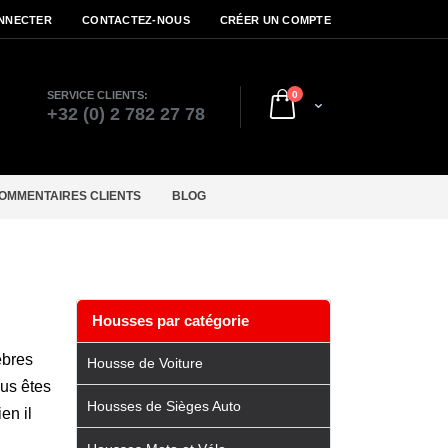
NNECTER
CONTACTEZ-NOUS
CRÉER UN COMPTE
articles
SERVICE CLIENTS:
0
Cart
r
+32 (0) 2 782 27 78
OMMENTAIRES CLIENTS
BLOG
Housses par catégorie
èbres
Housse de Voiture
ous êtes
Housses de Sièges Auto
en il