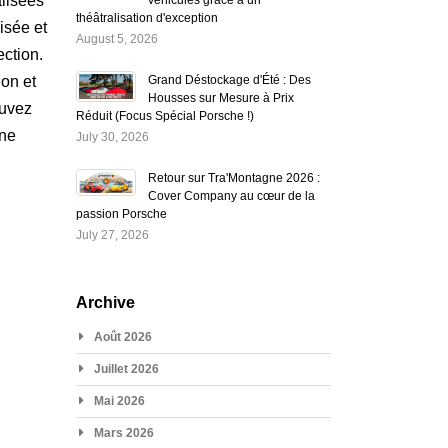
alisées
théâtralisation d'exception
isée et
August 5, 2026
ection.
ion et
Grand Déstockage d'Été : Des
Housses sur Mesure à Prix
ouvez
Réduit (Focus Spécial Porsche !)
une
July 30, 2026
Retour sur Tra'Montagne 2026 :
Cover Company au cœur de la
passion Porsche
July 27, 2026
Archive
Août 2026
Juillet 2026
Mai 2026
Mars 2026