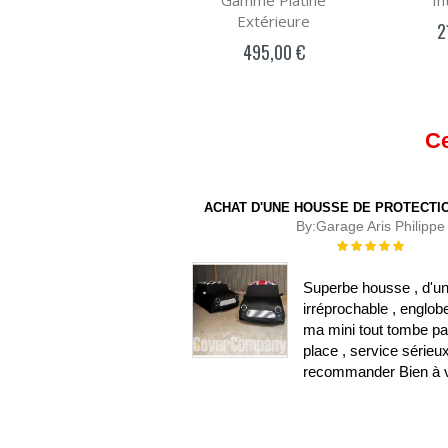
Gamme Platine
In
Extérieure
2
495,00 €
Ce
ACHAT D'UNE HOUSSE DE PROTECTIO
By:
Garage Aris Philippe
Évaluation :
100%
Superbe housse , d'un
irréprochable , englob
ma mini tout tombe pa
place , service sérieu
recommander Bien à 