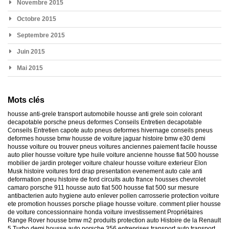
Novembre 2015
Octobre 2015
Septembre 2015
Juin 2015
Mai 2015
Mots clés
housse anti-grele
transport automobile
housse anti grele
soin colorant
decapotable
porsche
pneus deformes
Conseils Entretien decapotable
Conseils Entretien capote auto
pneus deformes hivernage
conseils pneus
deformes
housse bmw
housse de voiture jaguar
histoire bmw e30
demi
housse voiture
ou trouver pneus voitures anciennes
paiement facile housse
auto
plier housse voiture
type huile voiture ancienne
housse fiat 500
housse
mobilier de jardin
proteger voiture chaleur
housse voiture exterieur
Elon
Musk
histoire voitures ford
drap presentation evenement auto
cale anti
deformation pneu
histoire de ford
circuits auto france
housses chevrolet
camaro
porsche 911
housse auto fiat 500
housse fiat 500 sur mesure
antibacterien auto
hygiene auto
enlever pollen carrosserie
protection voiture
ete
promotion housses porsche
pliage housse voiture. comment plier housse
de voiture
concessionnaire honda
voiture investissement
Propriétaires
Range Rover
housse bmw m2
produits protection auto
Histoire de la Renault
5 Turbo
demi housse auto
porsche 356
entreprises transport auto
transport