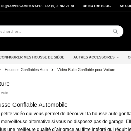
S@COVERCOMPANY.FR - +32 (0) 2 782 27 78
DE NOTRE BLOG
SE CO
Cherche
CONFIGURER MES HOUSSE DE SIÉGE
AUTRES ACCESSOIRES
C
Vidéo Bulle Gonflable pour Voiture
Housses Gonflables Auto
ture
 Auto
sse Gonflable Automobile
petite vidéo qui vous permet de découvrir la housse auto gonfla
merveilleuse alternative si vous ne disposez pas de garage. Ell
lus une meilleure qualité d´air grace au filtre intégré qui réduit l