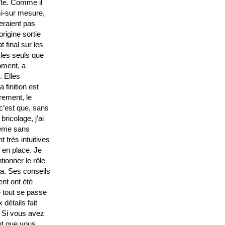
oîte. Comme il
i-sur mesure,
seraient pas
rigine sortie
t final sur les
 les seuls que
moment, a
 Elles
a finition est
rement, le
c’est que, sans
ricolage, j’ai
même sans
t très intuitives
n en place. Je
ionner le rôle
la. Ses conseils
t ont été
 tout se passe
 détails fait
. Si vous avez
et que vous