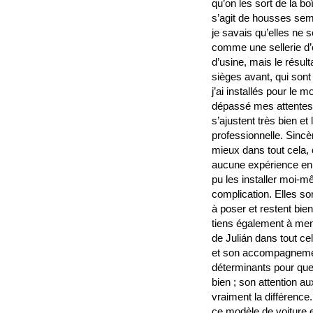
qu’on les sort de la b
s’agit de housses sem
je savais qu’elles ne 
comme une sellerie d’o
d’usine, mais le résulta
sièges avant, qui sont
j’ai installés pour le 
dépassé mes attentes.
s’ajustent très bien et l
professionnelle. Sincè
mieux dans tout cela, 
aucune expérience en b
pu les installer moi-
complication. Elles son
à poser et restent bie
tiens également à ment
de Julián dans tout ce
et son accompagnemen
déterminants pour que
bien ; son attention aux
vraiment la différence
ce modèle de voiture 