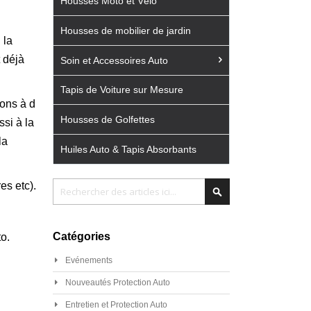
Housses Moto et Vélo
Housses de mobilier de jardin
 la
 déjà
Soin et Accessoires Auto
Tapis de Voiture sur Mesure
rons à d
Housses de Golfettes
si à la
la
Huiles Auto & Tapis Absorbants
Chercher
es etc).
Chercher
Catégories
to.
Evénements
Nouveautés Protection Auto
Entretien et Protection Auto