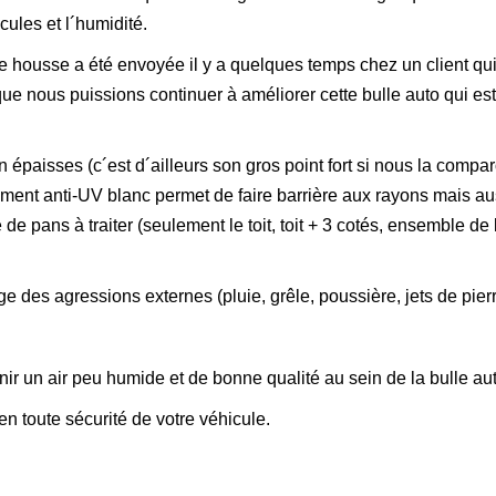
icules et l´humidité.
e housse a été envoyée il y a quelques temps chez un client qui
ue nous puissions continuer à améliorer cette bulle auto qui est
n épaisses (c´est d´ailleurs son gros point fort si nous la compa
ment anti-UV blanc permet de faire barrière aux rayons mais aus
e pans à traiter (seulement le toit, toit + 3 cotés, ensemble de 
 des agressions externes (pluie, grêle, poussière, jets de pierr
enir un air peu humide et de bonne qualité au sein de la bulle au
en toute sécurité de votre véhicule.