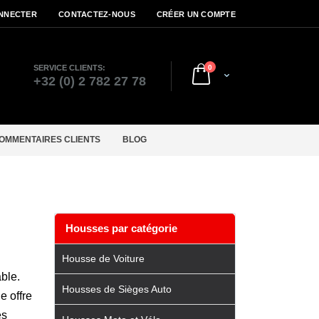
NNECTER
CONTACTEZ-NOUS
CRÉER UN COMPTE
articles
SERVICE CLIENTS:
0
Cart
r
+32 (0) 2 782 27 78
OMMENTAIRES CLIENTS
BLOG
Housses par catégorie
Housse de Voiture
ble.
Housses de Sièges Auto
e offre
es