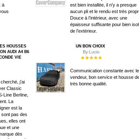
x à
est bien installée, il n’y a presque
vous
aucun pli et le rendu est très propr
Douce à l’intérieur, avec une
épaisseur suffisante pour bien isol
de l’extérieur.
DES HOUSSES
UN BON CHOIX
ON AUDI A4 B6
By:
Lucio
ECONDE VIE
Évaluation :
100%
Communication constante avec l
vendeur, bon service et housse d
cherché, j’ai
très bonne qualité.
ver Classic
-Line Berline,
lent. La
gner est la
e sont pas des
es, elles ont
nue et une
emarque dès