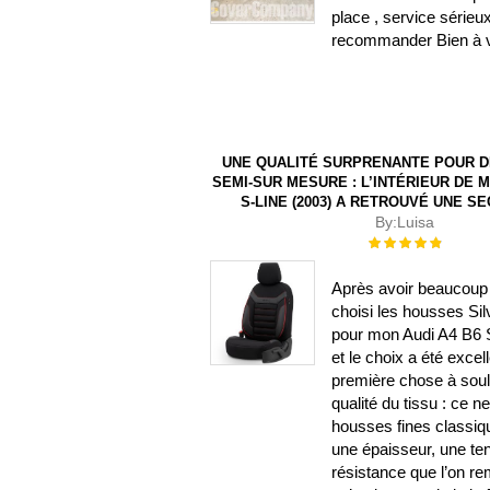
place , service sérieu
recommander Bien à 
UNE QUALITÉ SURPRENANTE POUR 
SEMI-SUR MESURE : L’INTÉRIEUR DE M
S-LINE (2003) A RETROUVÉ UNE S
By:
Luisa
Évaluation :
100%
Après avoir beaucoup 
choisi les housses Sil
pour mon Audi A4 B6 S
et le choix a été excel
première chose à souli
qualité du tissu : ce n
housses fines classiqu
une épaisseur, une te
résistance que l’on r