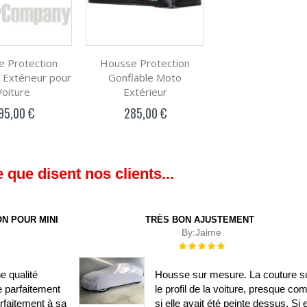
 Protection
Housse Protection
 Extérieur pour
Gonflable Moto
Voiture
Extérieur
95,00 €
285,00 €
 que disent nos clients...
N POUR MINI
TRÈS BON AJUSTEMENT
By:
Jaime
Évaluation :
100%
e qualité
Housse sur mesure. La couture su
e parfaitement
le profil de la voiture, presque c
rfaitement à sa
si elle avait été peinte dessus. Si e