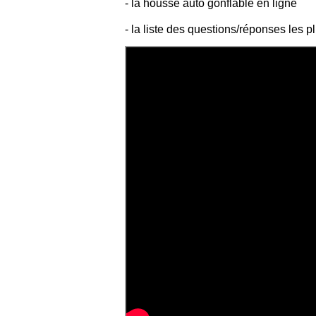
- la
housse auto gonflable en ligne
- la liste des
questions/réponses les pl