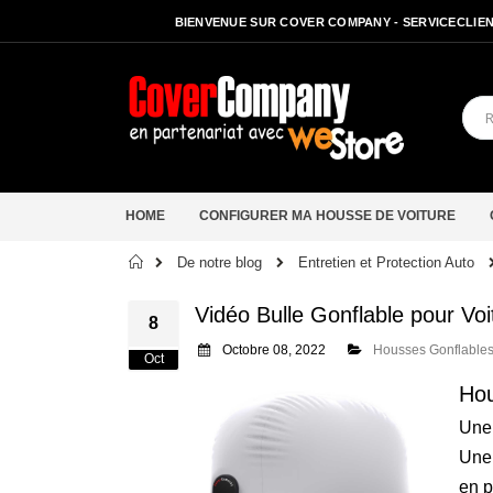
BIENVENUE SUR COVER COMPANY - SERVICECLIENT
HOME
CONFIGURER MA HOUSSE DE VOITURE
Accueil
De notre blog
Entretien et Protection Auto
Vidéo Bulle Gonflable pour Voi
8
Octobre 08, 2022
Housses Gonflables
Oct
Hou
Une 
Une 
en p