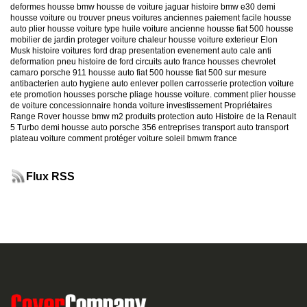
deformes
housse bmw
housse de voiture jaguar
histoire bmw e30
demi
housse voiture
ou trouver pneus voitures anciennes
paiement facile housse
auto
plier housse voiture
type huile voiture ancienne
housse fiat 500
housse
mobilier de jardin
proteger voiture chaleur
housse voiture exterieur
Elon
Musk
histoire voitures ford
drap presentation evenement auto
cale anti
deformation pneu
histoire de ford
circuits auto france
housses chevrolet
camaro
porsche 911
housse auto fiat 500
housse fiat 500 sur mesure
antibacterien auto
hygiene auto
enlever pollen carrosserie
protection voiture
ete
promotion housses porsche
pliage housse voiture. comment plier housse
de voiture
concessionnaire honda
voiture investissement
Propriétaires
Range Rover
housse bmw m2
produits protection auto
Histoire de la Renault
5 Turbo
demi housse auto
porsche 356
entreprises transport auto
transport
plateau voiture
comment protéger voiture soleil
bmwm france
Flux RSS