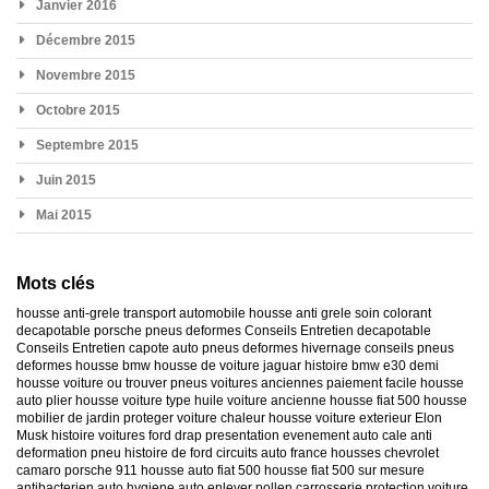
Janvier 2016
Décembre 2015
Novembre 2015
Octobre 2015
Septembre 2015
Juin 2015
Mai 2015
Mots clés
housse anti-grele
transport automobile
housse anti grele
soin colorant
decapotable
porsche
pneus deformes
Conseils Entretien decapotable
Conseils Entretien capote auto
pneus deformes hivernage
conseils pneus
deformes
housse bmw
housse de voiture jaguar
histoire bmw e30
demi
housse voiture
ou trouver pneus voitures anciennes
paiement facile housse
auto
plier housse voiture
type huile voiture ancienne
housse fiat 500
housse
mobilier de jardin
proteger voiture chaleur
housse voiture exterieur
Elon
Musk
histoire voitures ford
drap presentation evenement auto
cale anti
deformation pneu
histoire de ford
circuits auto france
housses chevrolet
camaro
porsche 911
housse auto fiat 500
housse fiat 500 sur mesure
antibacterien auto
hygiene auto
enlever pollen carrosserie
protection voiture