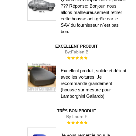
??? Réponse: Bonjour, nous
allons malheureusement retirer
cette housse anti-grêle car le
SAV du fournisseur n´est pas
bon.
EXCELLENT PRODUIT
By:
Fabien B.
Évaluation :
100%
Excellent produit, solide et délicat
avec les voitures. Je
recommande grandement
(housse sur mesure pour
Lamborghini Gallardo).
TRÈS BON PRODUIT
By:
Laure F.
Évaluation :
100%
Je vous remercie pour la