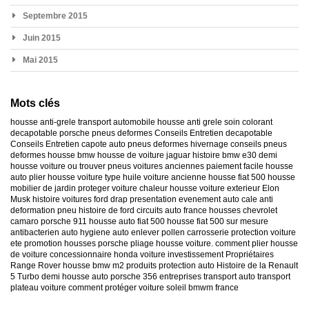
Septembre 2015
Juin 2015
Mai 2015
Mots clés
housse anti-grele
transport automobile
housse anti grele
soin colorant
decapotable
porsche
pneus deformes
Conseils Entretien decapotable
Conseils Entretien capote auto
pneus deformes hivernage
conseils pneus
deformes
housse bmw
housse de voiture jaguar
histoire bmw e30
demi
housse voiture
ou trouver pneus voitures anciennes
paiement facile housse
auto
plier housse voiture
type huile voiture ancienne
housse fiat 500
housse
mobilier de jardin
proteger voiture chaleur
housse voiture exterieur
Elon
Musk
histoire voitures ford
drap presentation evenement auto
cale anti
deformation pneu
histoire de ford
circuits auto france
housses chevrolet
camaro
porsche 911
housse auto fiat 500
housse fiat 500 sur mesure
antibacterien auto
hygiene auto
enlever pollen carrosserie
protection voiture
ete
promotion housses porsche
pliage housse voiture. comment plier housse
de voiture
concessionnaire honda
voiture investissement
Propriétaires
Range Rover
housse bmw m2
produits protection auto
Histoire de la Renault
5 Turbo
demi housse auto
porsche 356
entreprises transport auto
transport
plateau voiture
comment protéger voiture soleil
bmwm france